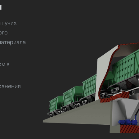
а
ыпучих
ого
материала
ом в
хранения