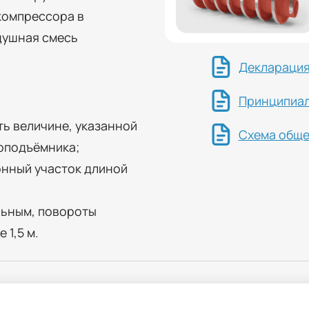
компрессора в
душная смесь
Декларация
Принципиал
ь величине, указанной
Схема обще
моподъёмника;
нный участок длиной
льным, повороты
1,5 м.