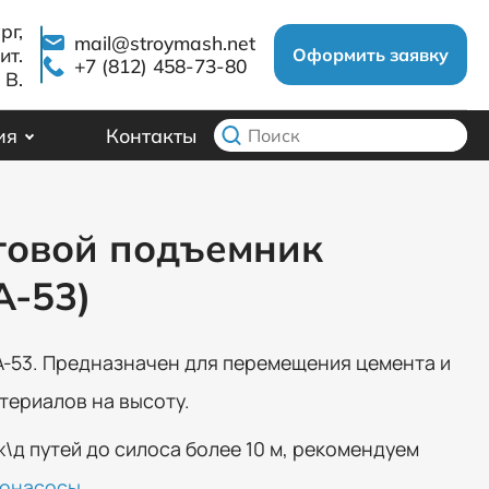
рг,
mail@stroymash.net
ит.
Оформить заявку
+7 (812) 458-73-80
В.
ия
Контакты
товой подъемник
А-53)
А-53. Предназначен для перемещения цемента и
териалов на высоту.
ж\д путей до силоса более 10 м, рекомендуем
онасосы
.