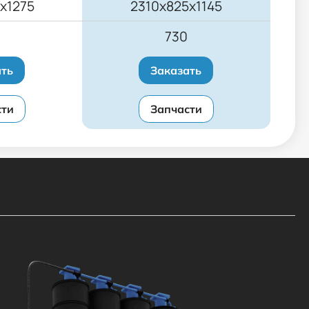
х1275
2310х825х1145
730
ать
Заказать
сти
Запчасти