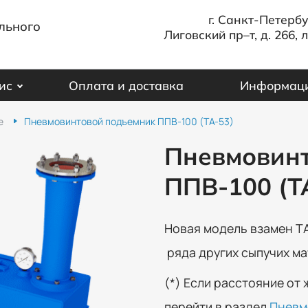
г. Санкт-Петербу
льного
Лиговский пр–т, д. 266, л
ис
Оплата и доставка
Информац
е
Пневмовинтовой подъемник ППВ-100 (ТА-53)
Пневмовин
ППВ-100 (Т
Новая модель взамен Т
ряда других сыпучих ма
(*) Если расстояние от 
перейти в раздел
Пневм