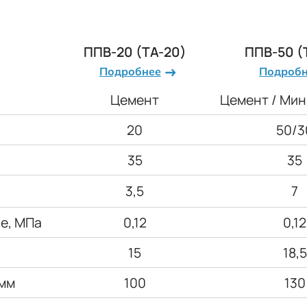
ППВ-20 (ТА-20)
ППВ-50 (
Подробнее
Подроб
Цемент
Цемент / Мин
20
50/3
35
35
3,5
7
е, МПа
0,12
0,12
15
18,5
 мм
100
130