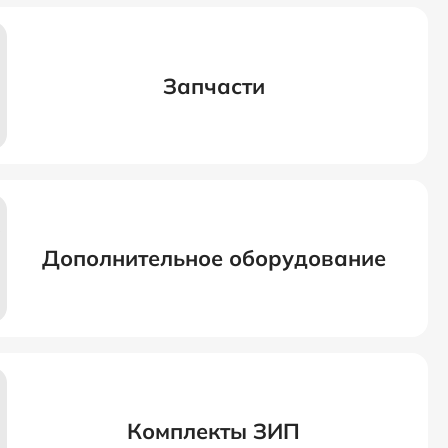
 трубопровода, мм
150
м
2310х825х1145
Запчасти
730
Дополнительное оборудование
Комплекты ЗИП