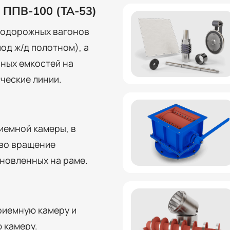
Диаметр транспортного
ППВ-100 (ТА-53)
Габаритные размеры, м
нодорожных вагонов
Масса, кг
од ж/д полотном), а
сных емкостей на
ческие линии.
иемной камеры, в
 во вращение
новленных на раме.
риемную камеру и
 камеру.