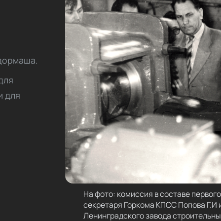
и
дормаша.
для
и для
На фото: комиссия в составе первог
секретаря Горкома КПСС Попова Г.И 
Ленинградского завода строительны