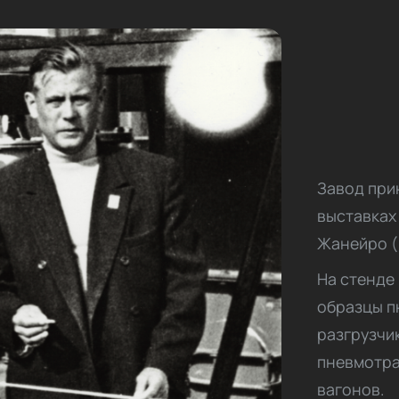
Завод при
выставках
Жанейро (Б
На стенде
образцы п
разгрузчи
пневмотра
вагонов.