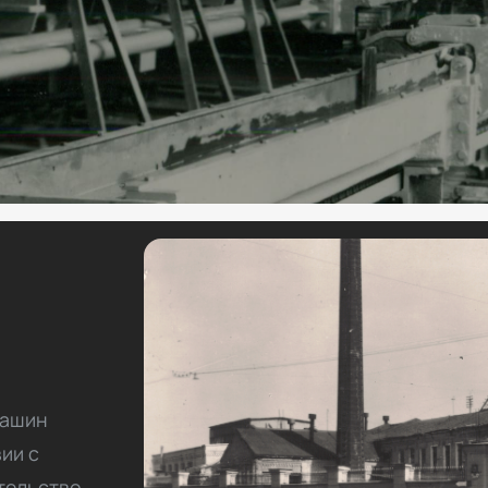
машин
вии с
тельство