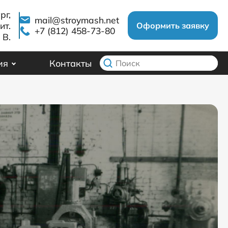
рг,
mail@stroymash.net
ит.
Оформить заявку
+7 (812) 458-73-80
В.
ия
Контакты