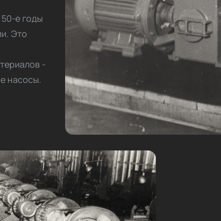
 50-е годы
и. Это
териалов -
е насосы.