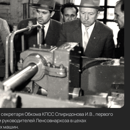
о секретаря Обкома КПСС Спиридонова И.В., первого
и руководителей Ленсовнархоза в цехах
х машин.